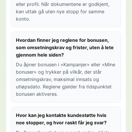
eller profil. Når dokumentene er godkjent,
kan uttak gå uten nye stopp for samme
konto.
Hvordan finner jeg reglene for bonusen,
som omsetningskrav og frister, uten å lete
gjennom hele siden?
Du åpner bonusen i «Kampanjer» eller «Mine
bonuser» og trykker på vilkår, der står
omsetningskrav, maksimal innsats og
utløpsdato. Reglene gjelder fra tidspunktet
bonusen aktiveres.
Hvor kan jeg kontakte kundestøtte hvis
noe stopper, og hvor raskt får jeg svar?