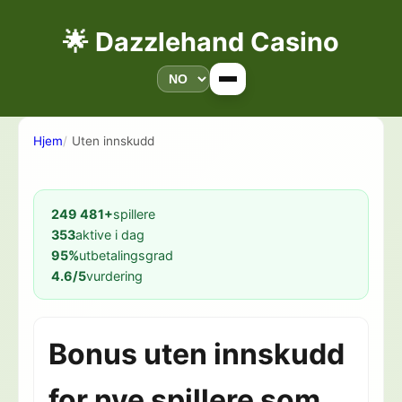
🌟 Dazzlehand Casino
Hjem
Uten innskudd
249 481+
spillere
353
aktive i dag
95%
utbetalingsgrad
4.6/5
vurdering
Bonus uten innskudd
for nye spillere som