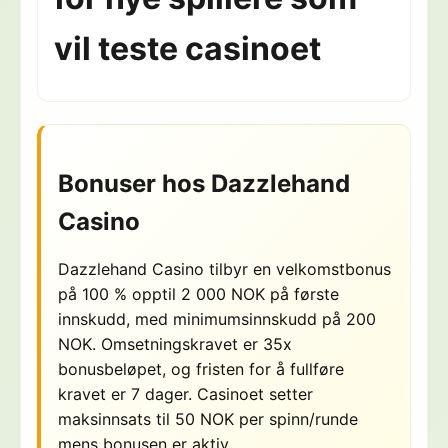
vil teste casinoet
Bonuser hos Dazzlehand
Casino
Dazzlehand Casino tilbyr en velkomstbonus
på 100 % opptil 2 000 NOK på første
innskudd, med minimumsinnskudd på 200
NOK. Omsetningskravet er 35x
bonusbeløpet, og fristen for å fullføre
kravet er 7 dager. Casinoet setter
maksinnsats til 50 NOK per spinn/runde
mens bonusen er aktiv.