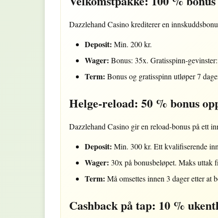
Velkomstpakke: 100 % bonus o
Dazzlehand Casino krediterer en innskuddsbonus 
Deposit:
Min. 200 kr.
Wager:
Bonus: 35x. Gratisspinn-gevinster:
Term:
Bonus og gratisspinn utløper 7 dager 
Helge-reload: 50 % bonus opp
Dazzlehand Casino gir en reload-bonus på ett in
Deposit:
Min. 300 kr. Ett kvalifiserende in
Wager:
30x på bonusbeløpet. Maks uttak fr
Term:
Må omsettes innen 3 dager etter at b
Cashback på tap: 10 % ukentli