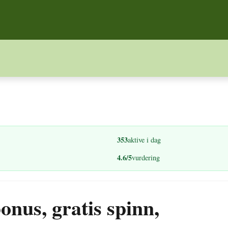
353
aktive i dag
4.6/5
vurdering
nus, gratis spinn,