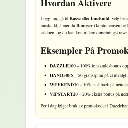
Hvordan Aktivere
Kasse
Innskudd
Logg inn, gå til
eller
, velg bet
Bonuser
innskudd, åpner du
i kontomenyen og l
saldoen, og du kan kontrollere omsetningskrave
Eksempler På Promok
DAZZLE100
– 100% innskuddsbonus oppt
HAND50FS
– 50 gratisspinn på et utvalgt 
WEEKEND10
– 10% cashback på nettotap
VIPSTART20
– 20% ekstra bonus på nest
Per i dag følger bruk av promokoder i Dazzlehand