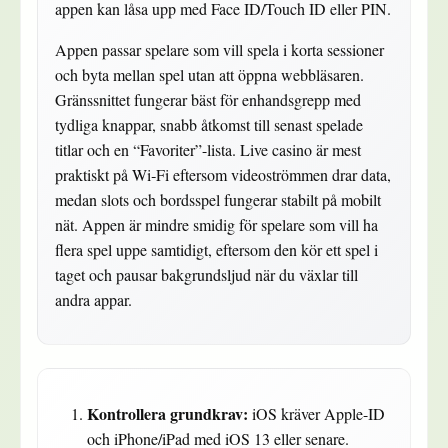
appen kan låsa upp med Face ID/Touch ID eller PIN.
Appen passar spelare som vill spela i korta sessioner
och byta mellan spel utan att öppna webbläsaren.
Gränssnittet fungerar bäst för enhandsgrepp med
tydliga knappar, snabb åtkomst till senast spelade
titlar och en “Favoriter”-lista. Live casino är mest
praktiskt på Wi‑Fi eftersom videoströmmen drar data,
medan slots och bordsspel fungerar stabilt på mobilt
nät. Appen är mindre smidig för spelare som vill ha
flera spel uppe samtidigt, eftersom den kör ett spel i
taget och pausar bakgrundsljud när du växlar till
andra appar.
Kontrollera grundkrav:
iOS kräver Apple-ID
och iPhone/iPad med iOS 13 eller senare.