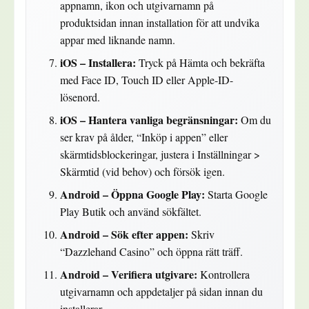
appnamn, ikon och utgivarnamn på
produktsidan innan installation för att undvika
appar med liknande namn.
iOS – Installera:
Tryck på Hämta och bekräfta
med Face ID, Touch ID eller Apple-ID-
lösenord.
iOS – Hantera vanliga begränsningar:
Om du
ser krav på ålder, “Inköp i appen” eller
skärmtidsblockeringar, justera i Inställningar >
Skärmtid (vid behov) och försök igen.
Android – Öppna Google Play:
Starta Google
Play Butik och använd sökfältet.
Android – Sök efter appen:
Skriv
“Dazzlehand Casino” och öppna rätt träff.
Android – Verifiera utgivare:
Kontrollera
utgivarnamn och appdetaljer på sidan innan du
installerar.