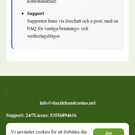
kontohändelser.
Support
Supporten finns via livechatt och e-post, med en
FAQ för vanliga betalnings- och
verifieringsfrågor.
info@dazzlehandcasino.net
Support: 24/7
Licens: 53556894616
Spela ansvarsfullt och sätt gränser för ditt spelande.
Vi använder cookies för att förbättra din
Jag