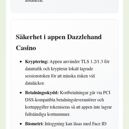
Säkerhet i appen Dazzlehand
Casino
Kryptering:
Appen använder TLS 1.2/1.3 för
datatrafik och krypterar lokalt lagrade
sessionstoken för att minska risken vid
dataläckor.
Betalningsskydd:
Kortbetalningar går via PCI
DSS-kompatibla betalningsleverantörer och
kortuppgifter tokeniseras så att appen inte lagrar
fullständiga kortnummer.
Biometri:
Inloggning kan låsas med Face ID