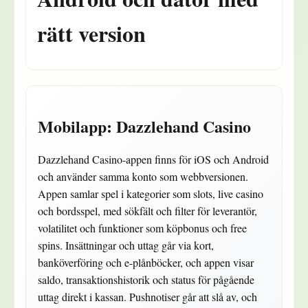
rätt version
Mobilapp: Dazzlehand Casino
Dazzlehand Casino-appen finns för iOS och Android
och använder samma konto som webbversionen.
Appen samlar spel i kategorier som slots, live casino
och bordsspel, med sökfält och filter för leverantör,
volatilitet och funktioner som köpbonus och free
spins. Insättningar och uttag går via kort,
banköverföring och e-plånböcker, och appen visar
saldo, transaktionshistorik och status för pågående
uttag direkt i kassan. Pushnotiser går att slå av, och