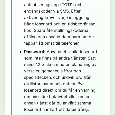
autentiseringsapp (TOTP) och
engångskoder via SMS. Efter
aktivering kräver varje inloggning
både lösenord och en tidsbegränsad
kod. Spara återställningskoderna
offline och använd dem bara om du
tappar åtkomst till telefonen.
Password:
Använd ett unikt lösenord
som inte finns på andra tjänster. Sätt
minst 12 tecken med en blandning av
versaler, gemener, siffror och
specialtecken, och undvik ord från
ordlistor, namn och datum. Byt
lösenord direkt om du får en varning
om misstänkt aktivitet eller om en
annan tjänst där du använt samma
lösenord har haft ett dataintrång.