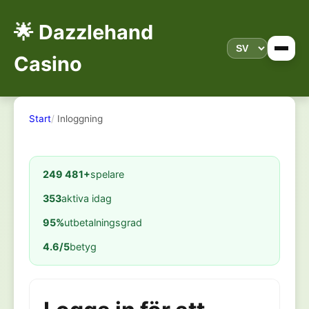
🌟 Dazzlehand
Casino
Start
Inloggning
249 481+
spelare
353
aktiva idag
95%
utbetalningsgrad
4.6/5
betyg