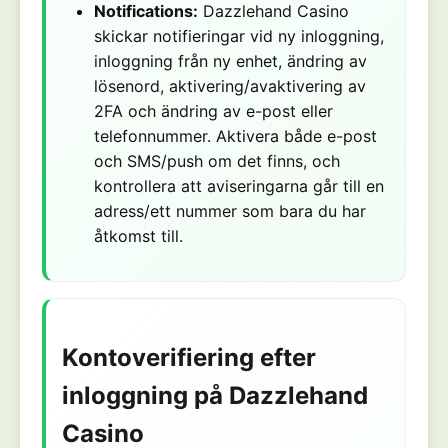
Notifications:
Dazzlehand Casino
skickar notifieringar vid ny inloggning,
inloggning från ny enhet, ändring av
lösenord, aktivering/avaktivering av
2FA och ändring av e-post eller
telefonnummer. Aktivera både e-post
och SMS/push om det finns, och
kontrollera att aviseringarna går till en
adress/ett nummer som bara du har
åtkomst till.
Kontoverifiering efter
inloggning på Dazzlehand
Casino