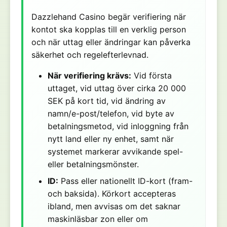
Dazzlehand Casino begär verifiering när
kontot ska kopplas till en verklig person
och när uttag eller ändringar kan påverka
säkerhet och regelefterlevnad.
När verifiering krävs:
Vid första
uttaget, vid uttag över cirka 20 000
SEK på kort tid, vid ändring av
namn/e-post/telefon, vid byte av
betalningsmetod, vid inloggning från
nytt land eller ny enhet, samt när
systemet markerar avvikande spel-
eller betalningsmönster.
ID:
Pass eller nationellt ID-kort (fram-
och baksida). Körkort accepteras
ibland, men avvisas om det saknar
maskinläsbar zon eller om