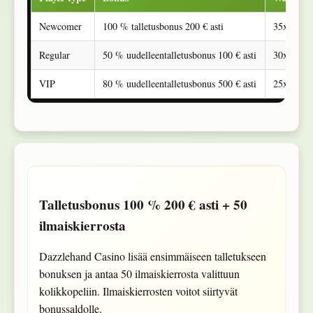
Newcomer
100 % talletusbonus 200 € asti
35x bonu
Regular
50 % uudelleentalletusbonus 100 € asti
30x bonu
VIP
80 % uudelleentalletusbonus 500 € asti
25x bonu
Talletusbonus 100 % 200 € asti + 50
ilmaiskierrosta
Dazzlehand Casino lisää ensimmäiseen talletukseen
bonuksen ja antaa 50 ilmaiskierrosta valittuun
kolikkopeliin. Ilmaiskierrosten voitot siirtyvät
bonussaldolle.