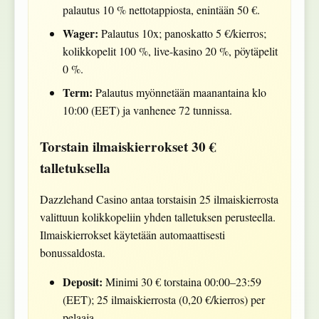
palautus 10 % nettotappiosta, enintään 50 €.
Wager:
Palautus 10x; panoskatto 5 €/kierros;
kolikkopelit 100 %, live-kasino 20 %, pöytäpelit
0 %.
Term:
Palautus myönnetään maanantaina klo
10:00 (EET) ja vanhenee 72 tunnissa.
Torstain ilmaiskierrokset 30 €
talletuksella
Dazzlehand Casino antaa torstaisin 25 ilmaiskierrosta
valittuun kolikkopeliin yhden talletuksen perusteella.
Ilmaiskierrokset käytetään automaattisesti
bonussaldosta.
Deposit:
Minimi 30 € torstaina 00:00–23:59
(EET); 25 ilmaiskierrosta (0,20 €/kierros) per
pelaaja.