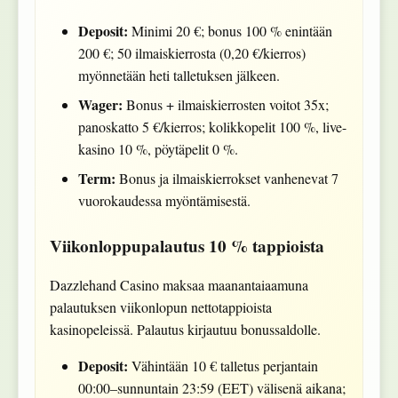
Deposit:
Minimi 20 €; bonus 100 % enintään
200 €; 50 ilmaiskierrosta (0,20 €/kierros)
myönnetään heti talletuksen jälkeen.
Wager:
Bonus + ilmaiskierrosten voitot 35x;
panoskatto 5 €/kierros; kolikkopelit 100 %, live-
kasino 10 %, pöytäpelit 0 %.
Term:
Bonus ja ilmaiskierrokset vanhenevat 7
vuorokaudessa myöntämisestä.
Viikonloppupalautus 10 % tappioista
Dazzlehand Casino maksaa maanantaiaamuna
palautuksen viikonlopun nettotappioista
kasinopeleissä. Palautus kirjautuu bonussaldolle.
Deposit:
Vähintään 10 € talletus perjantain
00:00–sunnuntain 23:59 (EET) välisenä aikana;