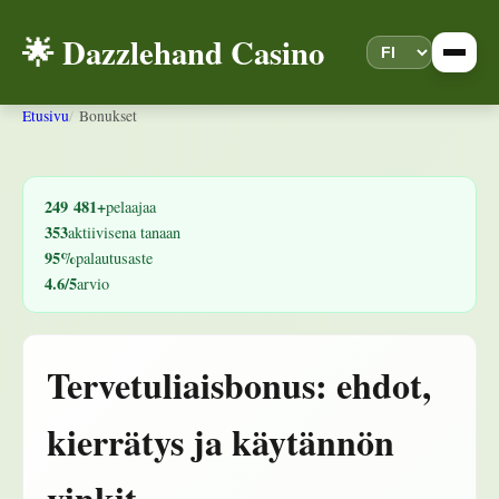
🌟 Dazzlehand Casino
Etusivu
Bonukset
249 481+
pelaajaa
353
aktiivisena tanaan
95%
palautusaste
4.6/5
arvio
Tervetuliaisbonus: ehdot,
kierrätys ja käytännön
vinkit