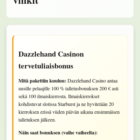
Dazzlehand Casinon
tervetuliaisbonus
Mitä pakettiin kuuluu:
Dazzlehand Casino antaa
uusille pelaajille 100 % talletusbonuksen 200 € asti
sekä 100 ilmaiskierrosta. Ilmaiskierrokset
kohdistuvat slotissa Starburst ja ne hyvitetään 20
kierroksen erissä viiden päivän aikana ensimmäisen
talletuksen jälkeen.
Näin saat bonuksen (vaihe vaiheelta):