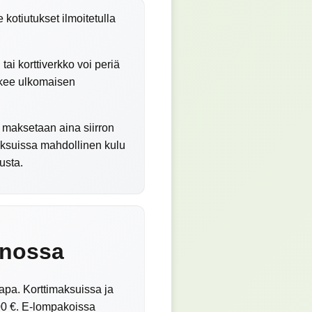
 kotiutukset ilmoitetulla
tai korttiverkko voi periä
kulkee ulkomaisen
 maksetaan aina siirron
aksuissa mahdollinen kulu
usta.
inossa
apa. Korttimaksuissa ja
000 €. E-lompakoissa