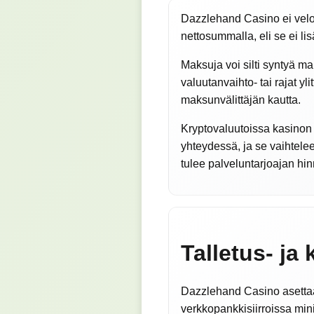
Dazzlehand Casino ei veloit
nettosummalla, eli se ei li
Maksuja voi silti syntyä ma
valuutanvaihto- tai rajat yl
maksunvälittäjän kautta.
Kryptovaluutoissa kasinon 
yhteydessä, ja se vaihtel
tulee palveluntarjoajan hinn
Talletus- ja
Dazzlehand Casino asettaa 
verkkopankkisiirroissa mini