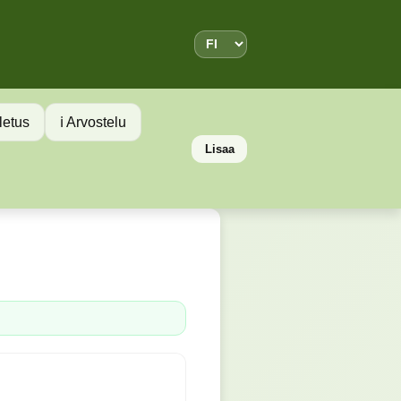
letus
ℹ️ Arvostelu
Lisaa