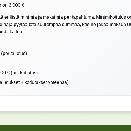
o on 3 000 €.
ä erillistä minimiä ja maksimiä per tapahtuma. Minimikotiutus on
 pelaaja pyytää tätä suurempaa summaa, kasino jakaa maksun 
sta kattoa.
(per talletus)
00 € (per kotiutus)
alletukset + kotiutukset yhteensä)