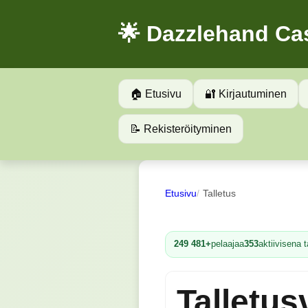
🌟 Dazzlehand Ca
🏠 Etusivu
🔐 Kirjautuminen
📝 Rekisteröityminen
Etusivu
Talletus
249 481+
pelaajaa
353
aktiivisena 
Talletus