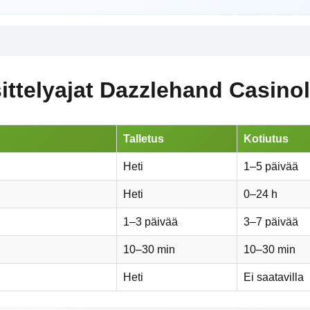
ttelyajat Dazzlehand Casinol
Talletus
Kotiutus
Heti
1–5 päivää
Heti
0–24 h
1–3 päivää
3–7 päivää
10–30 min
10–30 min
Heti
Ei saatavilla