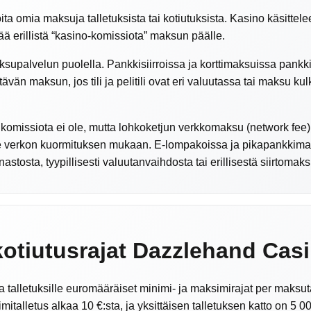
a omia maksuja talletuksista tai kotiutuksista. Kasino käsittelee
sää erillistä “kasino-komissiota” maksun päälle.
ksupalvelun puolella. Pankkisiirroissa ja korttimaksuissa pankki 
ittävän maksun, jos tili ja pelitili ovat eri valuutassa tai maksu 
komissiota ei ole, mutta lohkoketjun verkkomaksu (network fee)
ee verkon kuormituksen mukaan. E-lompakoissa ja pikapankkim
astosta, tyypillisesti valuutanvaihdosta tai erillisestä siirtomaks
 kotiutusrajat Dazzlehand Cas
talletuksille euromääräiset minimi- ja maksimirajat per maksut
mitalletus alkaa 10 €:sta, ja yksittäisen talletuksen katto on 5 