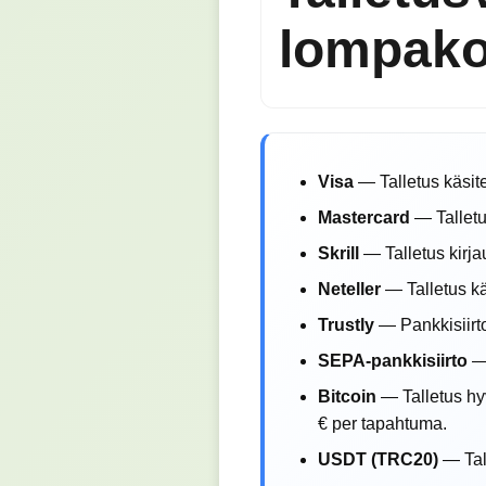
lompakot
Visa
— Talletus käsite
Mastercard
— Talletu
Skrill
— Talletus kirja
Neteller
— Talletus kä
Trustly
— Pankkisiirto
SEPA-pankkisiirto
— 
Bitcoin
— Talletus hy
€ per tapahtuma.
USDT (TRC20)
— Tal