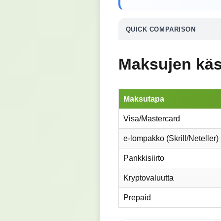
QUICK COMPARISON
Maksujen käsi
Maksutapa
Visa/Mastercard
e-lompakko (Skrill/Neteller)
Pankkisiirto
Kryptovaluutta
Prepaid