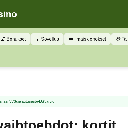
sino
🎁 Bonukset
📱 Sovellus
🎟️ Ilmaiskierrokset
💳 Tal
tanaan
95%
palautusaste
4.6/5
arvio
vaihtoehdot: kortit,