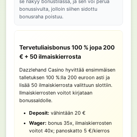
se näkyy bonustilassa, ja sen voi perua
bonussivulta, jolloin siihen sidottu
bonusraha poistuu.
Tervetuliaisbonus 100 % jopa 200
€ + 50 ilmaiskierrosta
Dazzlehand Casino hyvittää ensimmäisen
talletuksen 100 %:lla 200 euroon asti ja
lisää 50 ilmaiskierrosta valittuun slottiin.
Ilmaiskierrosten voitot kirjataan
bonussaldolle.
Deposit:
vähintään 20 €
Wager:
bonus 35x, ilmaiskierrosten
voitot 40x; panoskatto 5 €/kierros