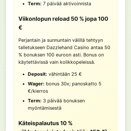
Term:
7 päivää aktivoinnista
Viikonlopun reload 50 % jopa 100
€
Perjantain ja sunnuntain välillä tehtyyn
talletukseen Dazzlehand Casino antaa 50
% bonuksen 100 euroon asti. Bonus on
käytettävissä vain kolikkopeleissä.
Deposit:
vähintään 25 €
Wager:
bonus 30x; panoskatto 5
€/kierros
Term:
3 päivää bonuksen
myöntämisestä
Käteispalautus 10 %