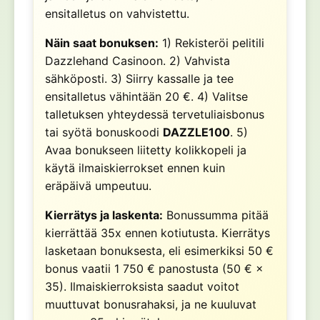
ensitalletus on vahvistettu.
Näin saat bonuksen:
1) Rekisteröi pelitili
Dazzlehand Casinoon. 2) Vahvista
sähköposti. 3) Siirry kassalle ja tee
ensitalletus vähintään 20 €. 4) Valitse
talletuksen yhteydessä tervetuliaisbonus
tai syötä bonuskoodi
DAZZLE100
. 5)
Avaa bonukseen liitetty kolikkopeli ja
käytä ilmaiskierrokset ennen kuin
eräpäivä umpeutuu.
Kierrätys ja laskenta:
Bonussumma pitää
kierrättää 35x ennen kotiutusta. Kierrätys
lasketaan bonuksesta, eli esimerkiksi 50 €
bonus vaatii 1 750 € panostusta (50 € ×
35). Ilmaiskierroksista saadut voitot
muuttuvat bonusrahaksi, ja ne kuuluvat