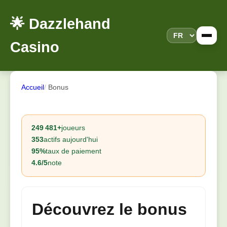
🌟 Dazzlehand
Casino
Accueil
Bonus
249 481+
joueurs
353
actifs aujourd'hui
95%
taux de paiement
4.6/5
note
Découvrez le bonus