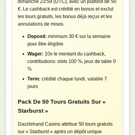
dimanche 23:59 (UTC), avec un plafond de 50
€. Le cashback est crédité en bonus et exclut
les tours gratuits, les bonus déjà reçus et les
annulations de mises.
Deposit:
minimum 30 € sur la semaine
pour être éligible
Wager:
10x le montant du cashback,
contributions: slots 100 %, jeux de table 0
%
Term:
crédité chaque lundi, valable 7
jours
Pack De 50 Tours Gratuits Sur «
Starburst »
Dazzlehand Casino attribue 50 tours gratuits
sur « Starburst » après un dépôt unique