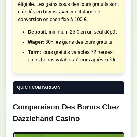
éligible. Les gains issus des tours gratuits sont
crédités en bonus, avec un plafond de
conversion en cash fixé à 100 €.
Deposit:
minimum 25 € en un seul dépôt
Wager:
30x les gains des tours gratuits
Term:
tours gratuits valables 72 heures;
gains bonus valables 7 jours après crédit
QUICK COMPARISON
Comparaison Des Bonus Chez
Dazzlehand Casino