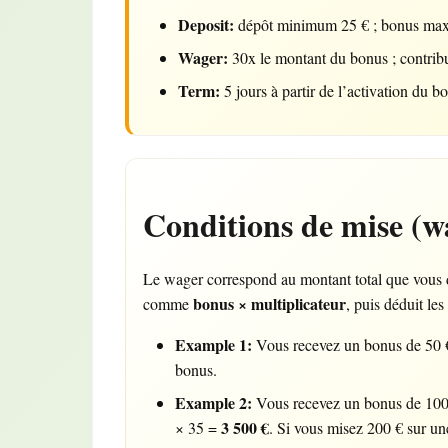
Deposit:
dépôt minimum 25 € ; bonus maxi
Wager:
30x le montant du bonus ; contrib
Term:
5 jours à partir de l’activation du b
Conditions de mise (w
Le wager correspond au montant total que vous d
bonus × multiplicateur
comme
, puis déduit les
Example 1:
Vous recevez un bonus de 50 €
bonus.
Example 2:
Vous recevez un bonus de 100 
3 500 €
× 35 =
. Si vous misez 200 € sur un