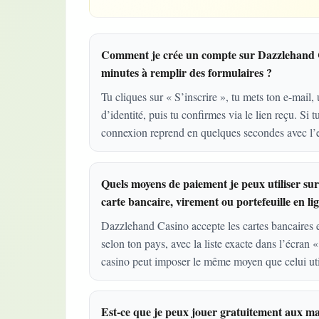
Comment je crée un compte sur Dazzlehand C
minutes à remplir des formulaires ?
Tu cliques sur « S’inscrire », tu mets ton e-mail, 
d’identité, puis tu confirmes via le lien reçu. Si 
connexion reprend en quelques secondes avec l’e
Quels moyens de paiement je peux utiliser s
carte bancaire, virement ou portefeuille en li
Dazzlehand Casino accepte les cartes bancaires et
selon ton pays, avec la liste exacte dans l’écran «
casino peut imposer le même moyen que celui uti
Est-ce que je peux jouer gratuitement aux m