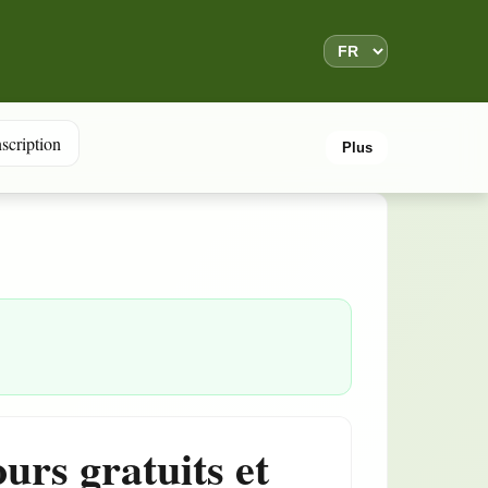
nscription
Plus
urs gratuits et