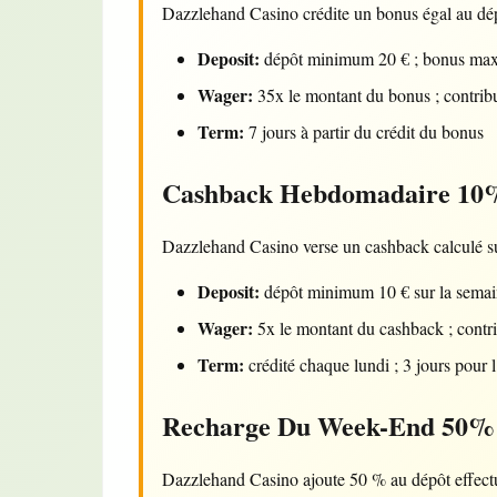
Dazzlehand Casino crédite un bonus égal au dép
Deposit:
dépôt minimum 20 € ; bonus ma
Wager:
35x le montant du bonus ; contrib
Term:
7 jours à partir du crédit du bonus
Cashback Hebdomadaire 10% 
Dazzlehand Casino verse un cashback calculé sur 
Deposit:
dépôt minimum 10 € sur la semain
Wager:
5x le montant du cashback ; contr
Term:
crédité chaque lundi ; 3 jours pour l’
Recharge Du Week-End 50% 
Dazzlehand Casino ajoute 50 % au dépôt effectué