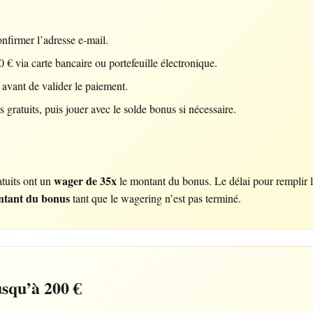
firmer l’adresse e-mail.
€ via carte bancaire ou portefeuille électronique.
 avant de valider le paiement.
s gratuits, puis jouer avec le solde bonus si nécessaire.
wager de 35x
atuits ont un
le montant du bonus. Le délai pour remplir 
ntant du bonus
tant que le wagering n’est pas terminé.
squ’à 200 €