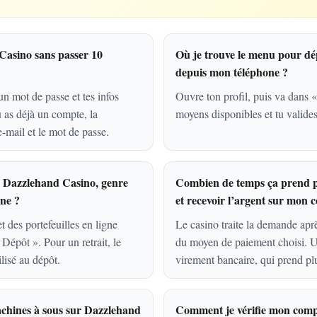
asino sans passer 10
Où je trouve le menu pour dé
depuis mon téléphone ?
un mot de passe et tes infos
Ouvre ton profil, puis va dans «
tu as déjà un compte, la
moyens disponibles et tu valide
-mail et le mot de passe.
ur Dazzlehand Casino, genre
Combien de temps ça prend p
gne ?
et recevoir l’argent sur mon 
 des portefeuilles en ligne
Le casino traite la demande aprè
 Dépôt ». Pour un retrait, le
du moyen de paiement choisi. Un 
lisé au dépôt.
virement bancaire, qui prend pl
achines à sous sur Dazzlehand
Comment je vérifie mon compt