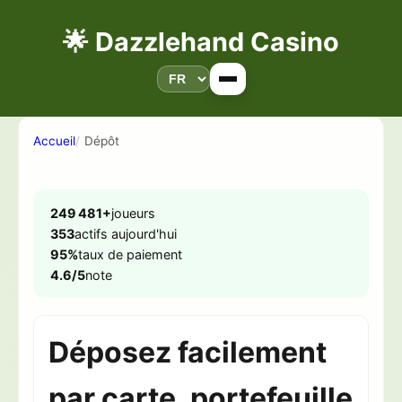
🌟 Dazzlehand Casino
Accueil
Dépôt
249 481+
joueurs
353
actifs aujourd'hui
95%
taux de paiement
4.6/5
note
Déposez facilement
par carte, portefeuille