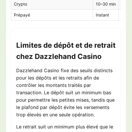
Crypto
10–30 min
10–3
Prépayé
Instant
Non d
Limites de dépôt et de retrait
chez Dazzlehand Casino
Dazzlehand Casino fixe des seuils distincts
pour les dépôts et les retraits afin de
contrôler les montants traités par
transaction. Le dépôt suit un minimum bas
pour permettre les petites mises, tandis que
le plafond par dépôt évite les versements
trop élevés en une seule opération.
Le retrait suit un minimum plus élevé que le