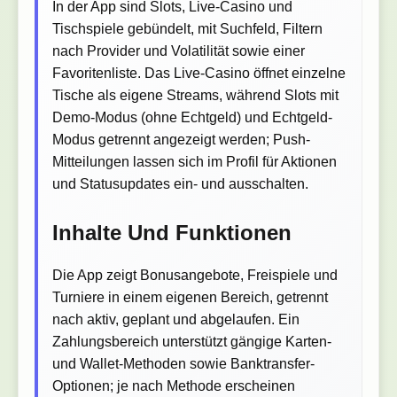
In der App sind Slots, Live-Casino und
Tischspiele gebündelt, mit Suchfeld, Filtern
nach Provider und Volatilität sowie einer
Favoritenliste. Das Live-Casino öffnet einzelne
Tische als eigene Streams, während Slots mit
Demo-Modus (ohne Echtgeld) und Echtgeld-
Modus getrennt angezeigt werden; Push-
Mitteilungen lassen sich im Profil für Aktionen
und Statusupdates ein- und ausschalten.
Inhalte Und Funktionen
Die App zeigt Bonusangebote, Freispiele und
Turniere in einem eigenen Bereich, getrennt
nach aktiv, geplant und abgelaufen. Ein
Zahlungsbereich unterstützt gängige Karten-
und Wallet-Methoden sowie Banktransfer-
Optionen; je nach Methode erscheinen