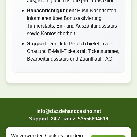
ausgezahlt) und Historie pro Transaktion.
Benachrichtigungen
: Push-Nachrichten
informieren über Bonusaktivierung,
Turnierstarts, Ein- und Auszahlungsstatus
sowie Kontosicherheit.
Support
: Der Hilfe-Bereich bietet Live-
Chat und E-Mail-Tickets mit Ticketnummer,
Bearbeitungsstatus und Zugriff auf FAQ.
info@dazzlehandcasino.net
Support: 24/7
Lizenz: 53556894616
Bitte spiele verantwortungsbewusst.
Wir verwenden Cookies, um dein