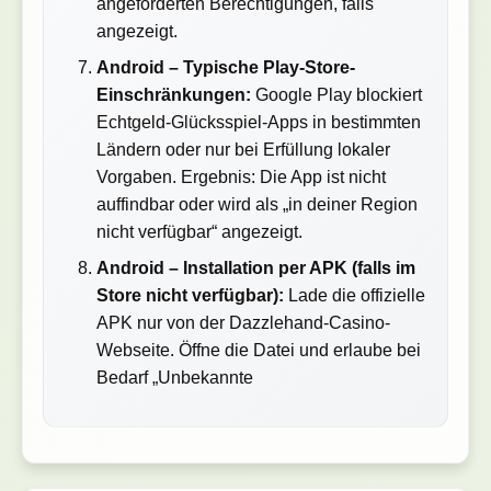
angeforderten Berechtigungen, falls
angezeigt.
Android – Typische Play-Store-
Einschränkungen:
Google Play blockiert
Echtgeld-Glücksspiel-Apps in bestimmten
Ländern oder nur bei Erfüllung lokaler
Vorgaben. Ergebnis: Die App ist nicht
auffindbar oder wird als „in deiner Region
nicht verfügbar“ angezeigt.
Android – Installation per APK (falls im
Store nicht verfügbar):
Lade die offizielle
APK nur von der Dazzlehand-Casino-
Webseite. Öffne die Datei und erlaube bei
Bedarf „Unbekannte