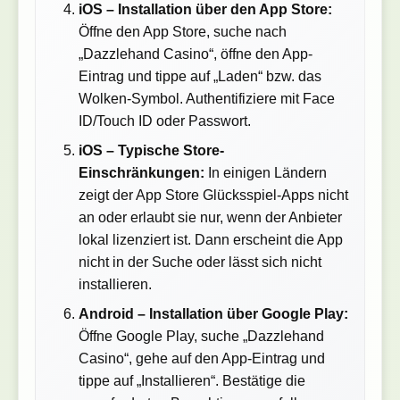
iOS – Installation über den App Store:
Öffne den App Store, suche nach
„Dazzlehand Casino“, öffne den App-
Eintrag und tippe auf „Laden“ bzw. das
Wolken-Symbol. Authentifiziere mit Face
ID/Touch ID oder Passwort.
iOS – Typische Store-
Einschränkungen:
In einigen Ländern
zeigt der App Store Glücksspiel-Apps nicht
an oder erlaubt sie nur, wenn der Anbieter
lokal lizenziert ist. Dann erscheint die App
nicht in der Suche oder lässt sich nicht
installieren.
Android – Installation über Google Play:
Öffne Google Play, suche „Dazzlehand
Casino“, gehe auf den App-Eintrag und
tippe auf „Installieren“. Bestätige die