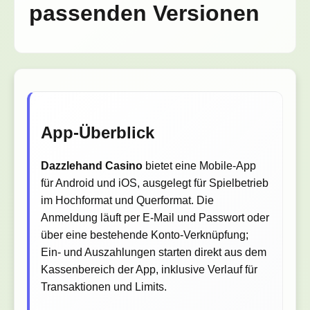
passenden Versionen
App-Überblick
Dazzlehand Casino
bietet eine Mobile-App
für Android und iOS, ausgelegt für Spielbetrieb
im Hochformat und Querformat. Die
Anmeldung läuft per E-Mail und Passwort oder
über eine bestehende Konto-Verknüpfung;
Ein- und Auszahlungen starten direkt aus dem
Kassenbereich der App, inklusive Verlauf für
Transaktionen und Limits.