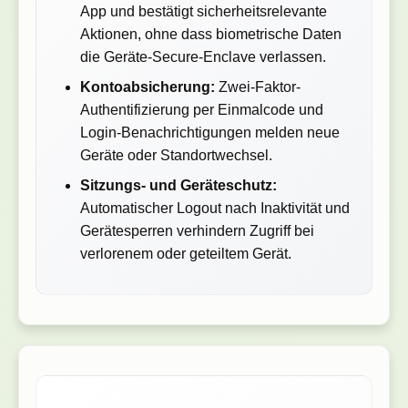
App und bestätigt sicherheitsrelevante
Aktionen, ohne dass biometrische Daten
die Geräte-Secure-Enclave verlassen.
Kontoabsicherung:
Zwei-Faktor-
Authentifizierung per Einmalcode und
Login-Benachrichtigungen melden neue
Geräte oder Standortwechsel.
Sitzungs- und Geräteschutz:
Automatischer Logout nach Inaktivität und
Gerätesperren verhindern Zugriff bei
verlorenem oder geteiltem Gerät.