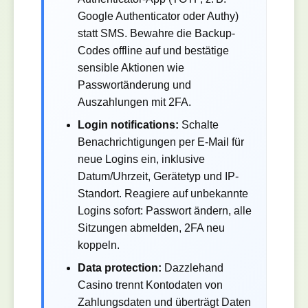
Google Authenticator oder Authy)
statt SMS. Bewahre die Backup-
Codes offline auf und bestätige
sensible Aktionen wie
Passwortänderung und
Auszahlungen mit 2FA.
Login notifications:
Schalte
Benachrichtigungen per E‑Mail für
neue Logins ein, inklusive
Datum/Uhrzeit, Gerätetyp und IP-
Standort. Reagiere auf unbekannte
Logins sofort: Passwort ändern, alle
Sitzungen abmelden, 2FA neu
koppeln.
Data protection:
Dazzlehand
Casino trennt Kontodaten von
Zahlungsdaten und überträgt Daten