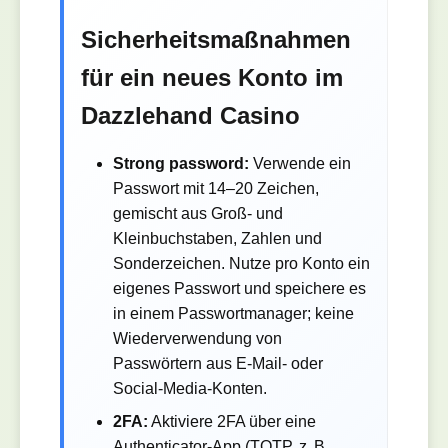
Sicherheitsmaßnahmen
für ein neues Konto im
Dazzlehand Casino
Strong password:
Verwende ein
Passwort mit 14–20 Zeichen,
gemischt aus Groß- und
Kleinbuchstaben, Zahlen und
Sonderzeichen. Nutze pro Konto ein
eigenes Passwort und speichere es
in einem Passwortmanager; keine
Wiederverwendung von
Passwörtern aus E-Mail- oder
Social‑Media-Konten.
2FA:
Aktiviere 2FA über eine
Authenticator-App (TOTP, z. B.