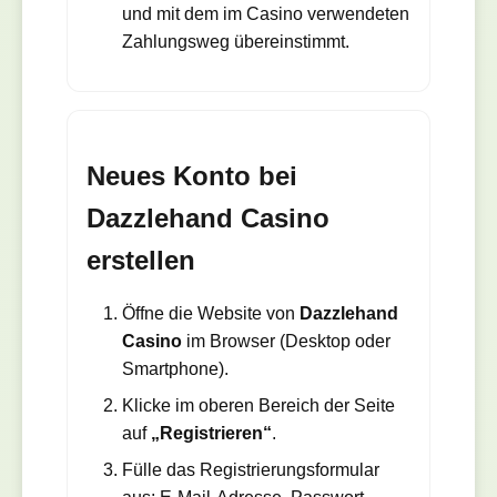
und mit dem im Casino verwendeten
Zahlungsweg übereinstimmt.
Neues Konto bei
Dazzlehand Casino
erstellen
Öffne die Website von
Dazzlehand
Casino
im Browser (Desktop oder
Smartphone).
Klicke im oberen Bereich der Seite
auf
„Registrieren“
.
Fülle das Registrierungsformular