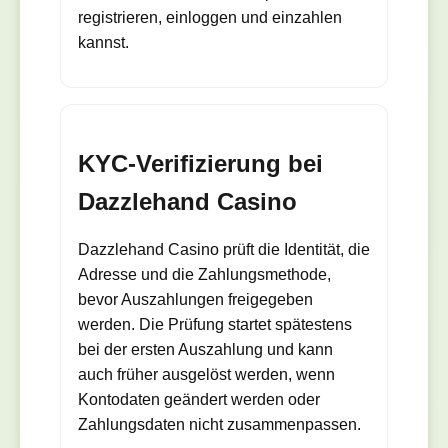
registrieren, einloggen und einzahlen
kannst.
KYC-Verifizierung bei
Dazzlehand Casino
Dazzlehand Casino prüft die Identität, die
Adresse und die Zahlungsmethode,
bevor Auszahlungen freigegeben
werden. Die Prüfung startet spätestens
bei der ersten Auszahlung und kann
auch früher ausgelöst werden, wenn
Kontodaten geändert werden oder
Zahlungsdaten nicht zusammenpassen.