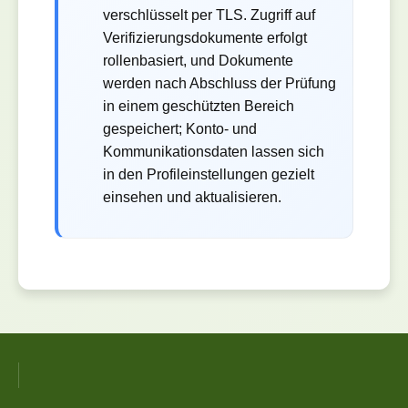
verschlüsselt per TLS. Zugriff auf
Verifizierungsdokumente erfolgt
rollenbasiert, und Dokumente
werden nach Abschluss der Prüfung
in einem geschützten Bereich
gespeichert; Konto- und
Kommunikationsdaten lassen sich
in den Profileinstellungen gezielt
einsehen und aktualisieren.