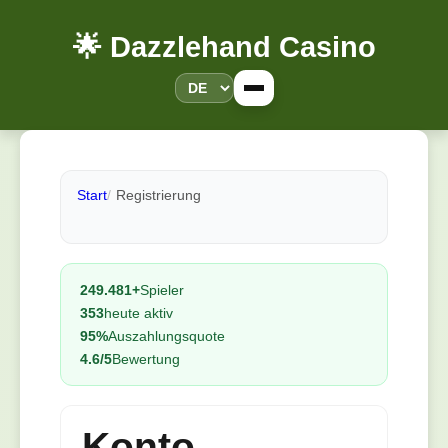
🌟 Dazzlehand Casino
Start
Registrierung
249.481+
Spieler
353
heute aktiv
95%
Auszahlungsquote
4.6/5
Bewertung
Konto