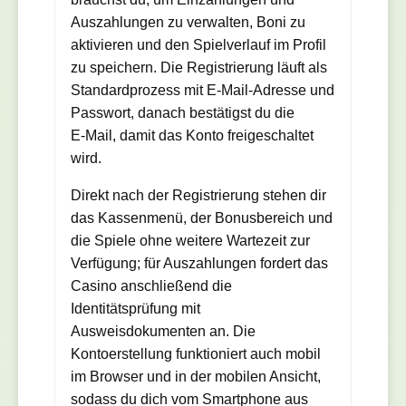
Auszahlungen zu verwalten, Boni zu
aktivieren und den Spielverlauf im Profil
zu speichern. Die Registrierung läuft als
Standardprozess mit E‑Mail-Adresse und
Passwort, danach bestätigst du die
E‑Mail, damit das Konto freigeschaltet
wird.
Direkt nach der Registrierung stehen dir
das Kassenmenü, der Bonusbereich und
die Spiele ohne weitere Wartezeit zur
Verfügung; für Auszahlungen fordert das
Casino anschließend die
Identitätsprüfung mit
Ausweisdokumenten an. Die
Kontoerstellung funktioniert auch mobil
im Browser und in der mobilen Ansicht,
sodass du dich vom Smartphone aus