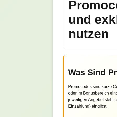
Promoco
und exkl
nutzen
Was Sind P
Promocodes sind kurze C
oder im Bonusbereich eing
jeweiligen Angebot steht, 
Einzahlung) eingibst.