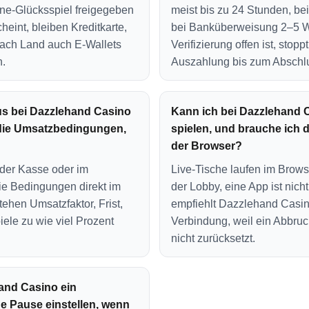
ine-Glücksspiel freigegeben
meist bis zu 24 Stunden, b
heint, bleiben Kreditkarte,
bei Banküberweisung 2–5 W
ach Land auch E‑Wallets
Verifizierung offen ist, sto
n.
Auszahlung bis zum Abschl
us bei Dazzlehand Casino
Kann ich bei Dazzlehand 
 die Umsatzbedingungen,
spielen, und brauche ich d
der Browser?
 der Kasse oder im
Live-Tische laufen im Browse
ie Bedingungen direkt im
der Lobby, eine App ist nich
tehen Umsatzfaktor, Frist,
empfiehlt Dazzlehand Casi
iele zu wie viel Prozent
Verbindung, weil ein Abbru
nicht zurücksetzt.
hand Casino ein
ne Pause einstellen, wenn