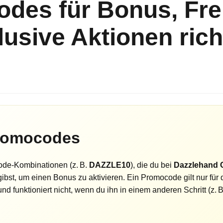
des für Bonus, Frei
usive Aktionen rich
romocodes
ode-Kombinationen (z. B.
DAZZLE10
), die du bei
Dazzlehand 
ibst, um einen Bonus zu aktivieren. Ein Promocode gilt nur für
und funktioniert nicht, wenn du ihn in einem anderen Schritt (z