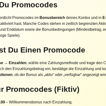
 Du Promocodes
entlicht Promocodes im
Bonusbereich
deines Kontos und in
E
aktiviert hast. Manche Codes stehen in zeitlich begrenzten Akti
- und Enddatum sowie die Bonusbedingungen (Mindestbetrag, er
ige Spiele).
rst Du Einen Promocode
se
→
Einzahlen
, wähle eine Zahlungsmethode und trage den C
ch den Einzahlungsbetrag ein, bestätige die Einzahlung und ko
ktionen
, ob der Bonus als „aktiv“ oder „verfügbar“ angezeigt wir
ür Promocodes (Fiktiv)
00
– Willkommensbonus nach Einzahlung.