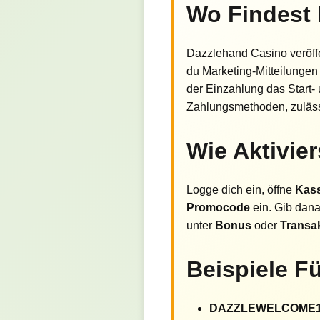
Wo Findest
Dazzlehand Casino veröff
du Marketing-Mitteilungen 
der Einzahlung das Start
Zahlungsmethoden, zuläss
Wie Aktivie
Logge dich ein, öffne
Kas
Promocode
ein. Gib dana
unter
Bonus
oder
Transa
Beispiele F
DAZZLEWELCOME1