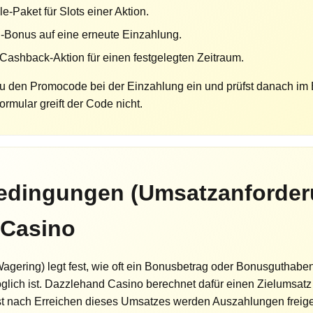
le-Paket für Slots einer Aktion.
-Bonus auf eine erneute Einzahlung.
Cashback-Aktion für einen festgelegten Zeitraum.
 du den Promocode bei der Einzahlung ein und prüfst danach im
mular greift der Code nicht.
edingungen (Umsatzanforder
 Casino
gering) legt fest, wie oft ein Bonusbetrag oder Bonusguthabe
lich ist. Dazzlehand Casino berechnet dafür einen Zielumsatz
rst nach Erreichen dieses Umsatzes werden Auszahlungen freig