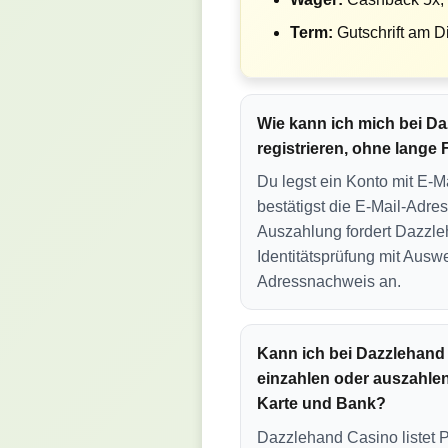
Term:
Gutschrift am Di
Wie kann ich mich bei D
registrieren, ohne lange
Du legst ein Konto mit E‑
bestätigst die E‑Mail-Adres
Auszahlung fordert Dazzl
Identitätsprüfung mit Ausw
Adressnachweis an.
Kann ich bei Dazzlehand
einzahlen oder auszahlen
Karte und Bank?
Dazzlehand Casino listet P