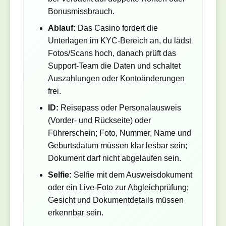
Bonusmissbrauch.
Ablauf:
Das Casino fordert die
Unterlagen im KYC-Bereich an, du lädst
Fotos/Scans hoch, danach prüft das
Support-Team die Daten und schaltet
Auszahlungen oder Kontoänderungen
frei.
ID:
Reisepass oder Personalausweis
(Vorder- und Rückseite) oder
Führerschein; Foto, Nummer, Name und
Geburtsdatum müssen klar lesbar sein;
Dokument darf nicht abgelaufen sein.
Selfie:
Selfie mit dem Ausweisdokument
oder ein Live-Foto zur Abgleichprüfung;
Gesicht und Dokumentdetails müssen
erkennbar sein.