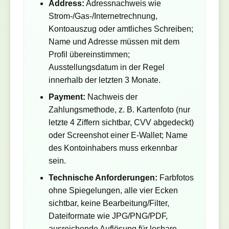
Address:
Adressnachweis wie
Strom-/Gas-/Internetrechnung,
Kontoauszug oder amtliches Schreiben;
Name und Adresse müssen mit dem
Profil übereinstimmen;
Ausstellungsdatum in der Regel
innerhalb der letzten 3 Monate.
Payment:
Nachweis der
Zahlungsmethode, z. B. Kartenfoto (nur
letzte 4 Ziffern sichtbar, CVV abgedeckt)
oder Screenshot einer E-Wallet; Name
des Kontoinhabers muss erkennbar
sein.
Technische Anforderungen:
Farbfotos
ohne Spiegelungen, alle vier Ecken
sichtbar, keine Bearbeitung/Filter,
Dateiformate wie JPG/PNG/PDF,
ausreichende Auflösung für lesbare