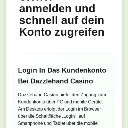
anmelden und
schnell auf dein
Konto zugreifen
Login In Das Kundenkonto
Bei Dazzlehand Casino
Dazzlehand Casino bietet den Zugang zum
Kundenkonto über PC und mobile Geräte.
Am Desktop erfolgt der Login im Browser
über die Schaltfläche „Login“, auf
Smartphone und Tablet über die mobile