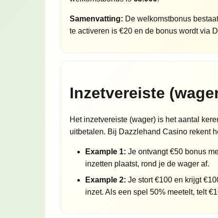
Samenvatting:
De welkomstbonus bestaat u
te activeren is €20 en de bonus wordt via
Inzetvereiste (wage
Het inzetvereiste (wager) is het aantal ker
uitbetalen. Bij Dazzlehand Casino rekent het
Example 1:
Je ontvangt €50 bonus met
inzetten plaatst, rond je de wager af.
Example 2:
Je stort €100 en krijgt €1
inzet. Als een spel 50% meetelt, telt €1