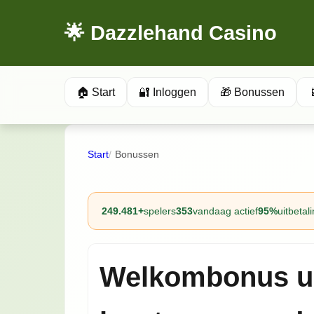
🌟 Dazzlehand Casino
🏠 Start
🔐 Inloggen
🎁 Bonussen

Start
Bonussen
249.481+
spelers
353
vandaag actief
95%
uitbeta
Welkombonus uit