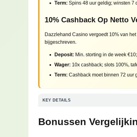
Term:
Spins 48 uur geldig; winsten 7 
10% Cashback Op Netto Ver
Dazzlehand Casino vergoedt 10% van het 
bijgeschreven.
Deposit:
Min. storting in de week €10
Wager:
10x cashback; slots 100%, taf
Term:
Cashback moet binnen 72 uur g
KEY DETAILS
Bonussen Vergelijki