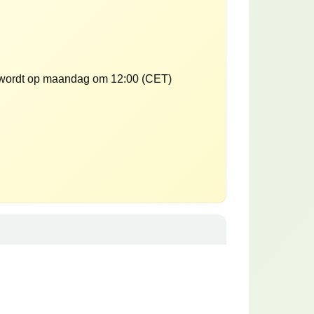
 wordt op maandag om 12:00 (CET)