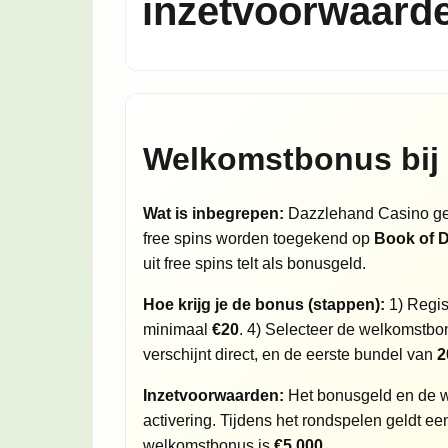
inzetvoorwaard
Welkomstbonus bij
Wat is inbegrepen:
Dazzlehand Casino ge
free spins worden toegekend op
Book of 
uit free spins telt als bonusgeld.
Hoe krijg je de bonus (stappen):
1) Regis
minimaal
€20
. 4) Selecteer de welkomstbo
verschijnt direct, en de eerste bundel van
2
Inzetvoorwaarden:
Het bonusgeld en de w
activering. Tijdens het rondspelen geldt e
welkomstbonus is
€5.000
.