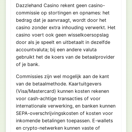
Dazzlehand Casino rekent geen casino-
commissie op stortingen en opnames: het
bedrag dat je aanvraagt, wordt door het
casino zonder extra inhouding verwerkt. Het
casino voert ook geen wisselkoersopslag
door als je speelt en uitbetaalt in dezelfde
accountvaluta; bij een andere valuta
gebruikt het de koers van de betaalprovider
of je bank.
Commissies zijn wel mogelijk aan de kant
van de betaalmethode. Kaartuitgevers
(Visa/Mastercard) kunnen kosten rekenen
voor cash-achtige transacties of voor
internationale verwerking, en banken kunnen
SEPA-overschrijvingskosten of kosten voor
inkomende betalingen toepassen. E-wallets
en crypto-netwerken kunnen vaste of