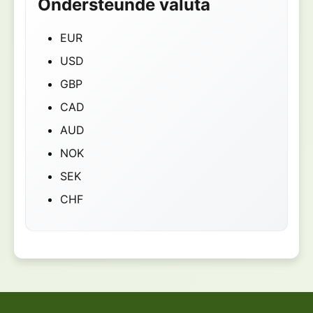
Ondersteunde valuta
EUR
USD
GBP
CAD
AUD
NOK
SEK
CHF