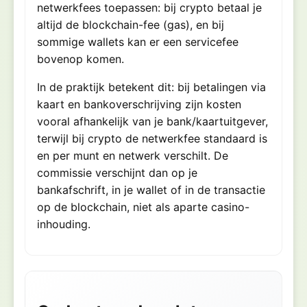
netwerkfees toepassen: bij crypto betaal je
altijd de blockchain-fee (gas), en bij
sommige wallets kan er een servicefee
bovenop komen.
In de praktijk betekent dit: bij betalingen via
kaart en bankoverschrijving zijn kosten
vooral afhankelijk van je bank/kaartuitgever,
terwijl bij crypto de netwerkfee standaard is
en per munt en netwerk verschilt. De
commissie verschijnt dan op je
bankafschrift, in je wallet of in de transactie
op de blockchain, niet als aparte casino-
inhouding.