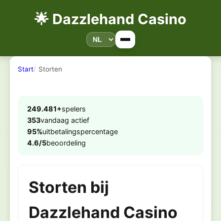
🌟 Dazzlehand Casino
Start
Storten
249.481+
spelers
353
vandaag actief
95%
uitbetalingspercentage
4.6/5
beoordeling
Storten bij
Dazzlehand Casino