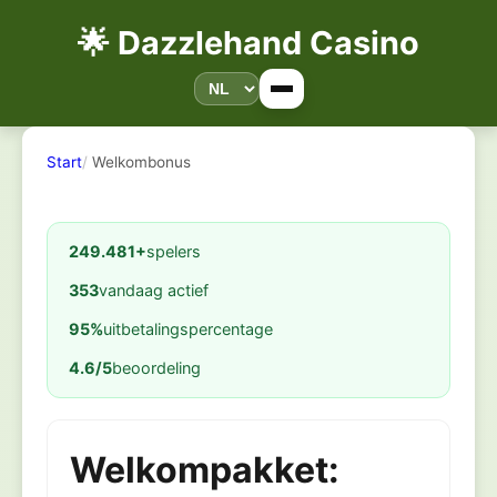
🌟 Dazzlehand Casino
Start
Welkombonus
249.481+
spelers
353
vandaag actief
95%
uitbetalingspercentage
4.6/5
beoordeling
Welkompakket: