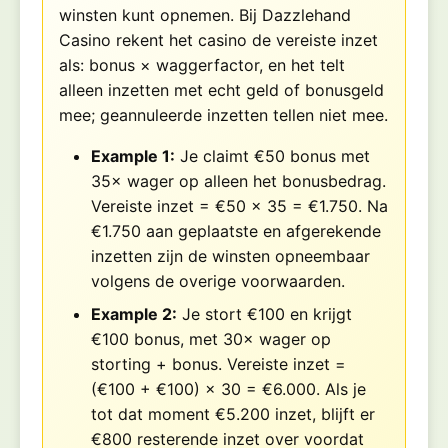
winsten kunt opnemen. Bij Dazzlehand
Casino rekent het casino de vereiste inzet
als: bonus × waggerfactor, en het telt
alleen inzetten met echt geld of bonusgeld
mee; geannuleerde inzetten tellen niet mee.
Example 1:
Je claimt €50 bonus met
35× wager op alleen het bonusbedrag.
Vereiste inzet = €50 × 35 = €1.750. Na
€1.750 aan geplaatste en afgerekende
inzetten zijn de winsten opneembaar
volgens de overige voorwaarden.
Example 2:
Je stort €100 en krijgt
€100 bonus, met 30× wager op
storting + bonus. Vereiste inzet =
(€100 + €100) × 30 = €6.000. Als je
tot dat moment €5.200 inzet, blijft er
€800 resterende inzet over voordat