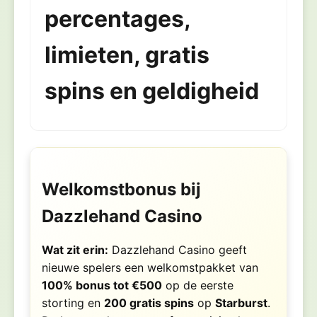
percentages,
limieten, gratis
spins en geldigheid
Welkomstbonus bij
Dazzlehand Casino
Wat zit erin:
Dazzlehand Casino geeft
nieuwe spelers een welkomstpakket van
100% bonus tot €500
op de eerste
storting en
200 gratis spins
op
Starburst
.