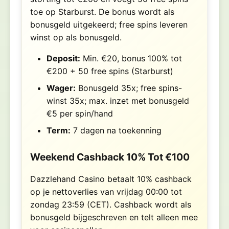
toe op Starburst. De bonus wordt als
bonusgeld uitgekeerd; free spins leveren
winst op als bonusgeld.
Deposit:
Min. €20, bonus 100% tot
€200 + 50 free spins (Starburst)
Wager:
Bonusgeld 35x; free spins-
winst 35x; max. inzet met bonusgeld
€5 per spin/hand
Term:
7 dagen na toekenning
Weekend Cashback 10% Tot €100
Dazzlehand Casino betaalt 10% cashback
op je nettoverlies van vrijdag 00:00 tot
zondag 23:59 (CET). Cashback wordt als
bonusgeld bijgeschreven en telt alleen mee