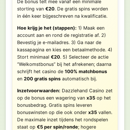
De bonus telt mee vanaf een minimale
storting van
€20
. De gratis spins worden
in één keer bijgeschreven na kwalificatie.
Hoe krijg je het (stappen):
1) Maak een
account aan en rond de registratie af. 2)
Bevestig je e-mailadres. 3) Ga naar de
kassapagina en kies een betaalmethode. 4)
Stort minimaal
€20
. 5) Selecteer de actie
“Welkomstbonus” bij het afrekenen; daarna
schrijft het casino de
100% matchbonus
en
200 gratis spins
automatisch bij.
Inzetvoorwaarden:
Dazzlehand Casino zet
op de bonus een wagering van
x35
op het
bonusbedrag. Gratis spins leveren
bonuswinsten op die ook onder
x35
vallen.
De maximale inzet tijdens het rondspelen
staat op
€5 per spin/ronde
; hogere