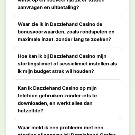
aanvragen en uitbetaling?
Waar zie ik in Dazzlehand Casino de
bonusvoorwaarden, zoals rondspelen en
maximale inzet, zonder lang te zoeken?
Hoe kan ik bij Dazzlehand Casino mijn
stortingslimiet of sessielimiet instellen als
ik mijn budget strak wil houden?
Kan ik Dazzlehand Casino op mijn
telefoon gebruiken zonder iets te
downloaden, en werkt alles dan
hetzelfde?
Waar meld ik een probleem met een
storting of opname bij Dazzlehand Casino