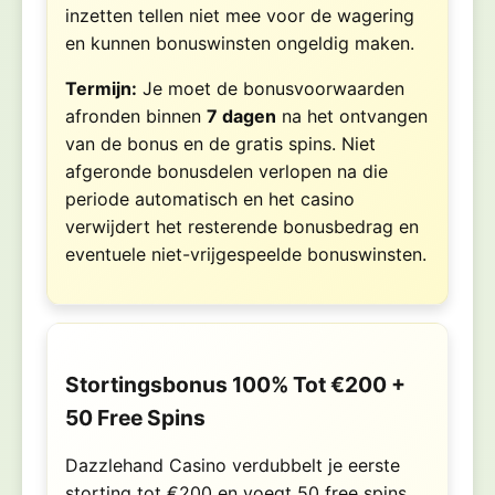
inzetten tellen niet mee voor de wagering
en kunnen bonuswinsten ongeldig maken.
Termijn:
Je moet de bonusvoorwaarden
afronden binnen
7 dagen
na het ontvangen
van de bonus en de gratis spins. Niet
afgeronde bonusdelen verlopen na die
periode automatisch en het casino
verwijdert het resterende bonusbedrag en
eventuele niet-vrijgespeelde bonuswinsten.
Stortingsbonus 100% Tot €200 +
50 Free Spins
Dazzlehand Casino verdubbelt je eerste
storting tot €200 en voegt 50 free spins