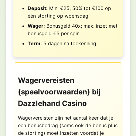
Deposit:
Min. €25, 50% tot €100 op
één storting op woensdag
Wager:
Bonusgeld 40x; max. inzet met
bonusgeld €5 per spin
Term:
5 dagen na toekenning
Wagervereisten
(speelvoorwaarden) bij
Dazzlehand Casino
Wagervereisten zijn het aantal keer dat je
een bonusbedrag (soms ook de bonus plus
de storting) moet inzetten voordat je