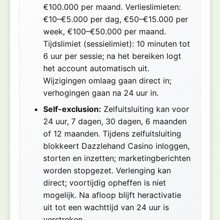
€100.000 per maand. Verlieslimieten:
€10–€5.000 per dag, €50–€15.000 per
week, €100–€50.000 per maand.
Tijdslimiet (sessielimiet): 10 minuten tot
6 uur per sessie; na het bereiken logt
het account automatisch uit.
Wijzigingen omlaag gaan direct in;
verhogingen gaan na 24 uur in.
Self-exclusion:
Zelfuitsluiting kan voor
24 uur, 7 dagen, 30 dagen, 6 maanden
of 12 maanden. Tijdens zelfuitsluiting
blokkeert Dazzlehand Casino inloggen,
storten en inzetten; marketingberichten
worden stopgezet. Verlenging kan
direct; voortijdig opheffen is niet
mogelijk. Na afloop blijft heractivatie
uit tot een wachttijd van 24 uur is
verstreken.