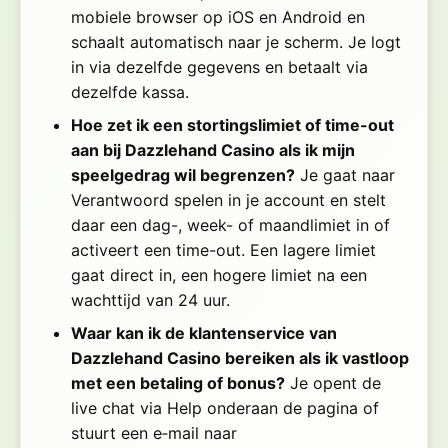
mobiele browser op iOS en Android en
schaalt automatisch naar je scherm. Je logt
in via dezelfde gegevens en betaalt via
dezelfde kassa.
Hoe zet ik een stortingslimiet of time-out
aan bij Dazzlehand Casino als ik mijn
speelgedrag wil begrenzen?
Je gaat naar
Verantwoord spelen in je account en stelt
daar een dag-, week- of maandlimiet in of
activeert een time-out. Een lagere limiet
gaat direct in, een hogere limiet na een
wachttijd van 24 uur.
Waar kan ik de klantenservice van
Dazzlehand Casino bereiken als ik vastloop
met een betaling of bonus?
Je opent de
live chat via Help onderaan de pagina of
stuurt een e‑mail naar