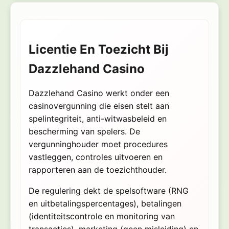
Licentie En Toezicht Bij
Dazzlehand Casino
Dazzlehand Casino werkt onder een
casinovergunning die eisen stelt aan
spelintegriteit, anti-witwasbeleid en
bescherming van spelers. De
vergunninghouder moet procedures
vastleggen, controles uitvoeren en
rapporteren aan de toezichthouder.
De regulering dekt de spelsoftware (RNG
en uitbetalingspercentages), betalingen
(identiteitscontrole en monitoring van
transacties), marketing (geen misleiding) en