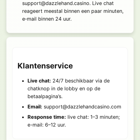
support@dazzlehand.casino
. Live chat
reageert meestal binnen een paar minuten,
e‑mail binnen 24 uur.
Klantenservice
Live chat:
24/7 beschikbaar via de
chatknop in de lobby en op de
betaalpagina’s.
Email:
support@dazzlehandcasino.com
Response time:
live chat: 1–3 minuten;
e-mail: 6–12 uur.