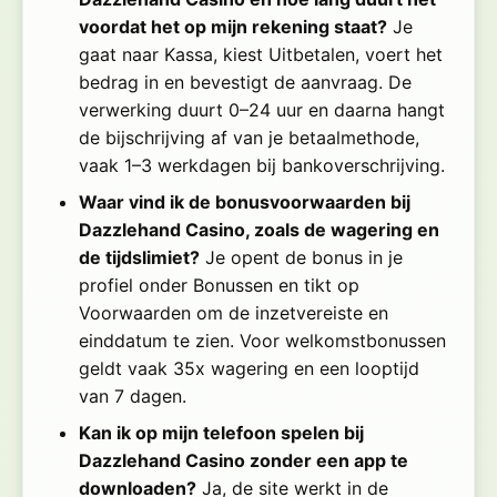
voordat het op mijn rekening staat?
Je
gaat naar Kassa, kiest Uitbetalen, voert het
bedrag in en bevestigt de aanvraag. De
verwerking duurt 0–24 uur en daarna hangt
de bijschrijving af van je betaalmethode,
vaak 1–3 werkdagen bij bankoverschrijving.
Waar vind ik de bonusvoorwaarden bij
Dazzlehand Casino, zoals de wagering en
de tijdslimiet?
Je opent de bonus in je
profiel onder Bonussen en tikt op
Voorwaarden om de inzetvereiste en
einddatum te zien. Voor welkomstbonussen
geldt vaak 35x wagering en een looptijd
van 7 dagen.
Kan ik op mijn telefoon spelen bij
Dazzlehand Casino zonder een app te
downloaden?
Ja, de site werkt in de