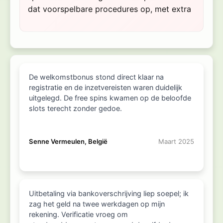
dat voorspelbare procedures op, met extra
De welkomstbonus stond direct klaar na
registratie en de inzetvereisten waren duidelijk
uitgelegd. De free spins kwamen op de beloofde
slots terecht zonder gedoe.
Senne Vermeulen, België
Maart 2025
Uitbetaling via bankoverschrijving liep soepel; ik
zag het geld na twee werkdagen op mijn
rekening. Verificatie vroeg om