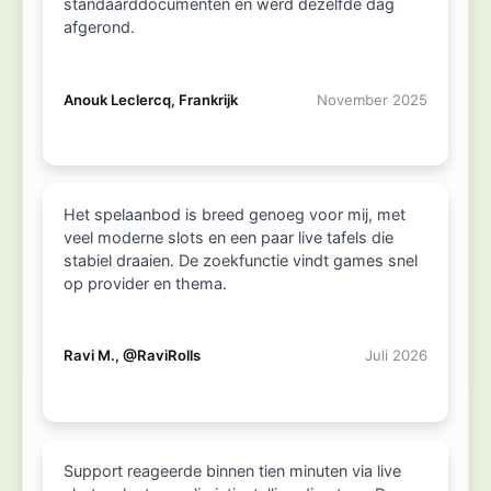
standaarddocumenten en werd dezelfde dag
afgerond.
Anouk Leclercq, Frankrijk
November 2025
Het spelaanbod is breed genoeg voor mij, met
veel moderne slots en een paar live tafels die
stabiel draaien. De zoekfunctie vindt games snel
op provider en thema.
Ravi M., @RaviRolls
Juli 2026
Support reageerde binnen tien minuten via live